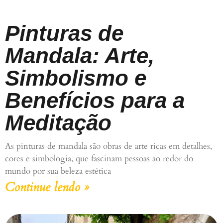
Pinturas de
Mandala: Arte,
Simbolismo e
Benefícios para a
Meditação
As pinturas de mandala são obras de arte ricas em detalhes,
cores e simbologia, que fascinam pessoas ao redor do
mundo por sua beleza estética
Continue lendo »